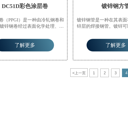
DC51D彩色涂层卷
镀锌钢方
卷（PPGI）是一种由冷轧钢卷和
镀锌钢管是一种在其表面
镀锌钢卷经过表面化学处理、涂
锌层的焊接钢管。镀锌可
涂）或复合有机膜（PVC膜等）
耐腐蚀性并延长其使用寿
经烘烤固化而成的产品。该产品
途广泛。除了用作水、煤
了解更多
了解更多
厂家在连续生产线上以卷材形式
般低压流体的管道管外，
因此也称为预涂钢卷。它不仅具
业中的油井管和输油管道
的高机械强度和易成型的特性，
洋油田中。它们还用作化
涂层材料的良好装饰性和耐腐蚀
的油加热器、冷凝器和煤
性。
器的管道，以及码头桩和
<
上一页
1
2
3
4
撑结构的管道