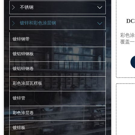
不锈钢


D
镀锌和彩色涂层钢


彩色涂
镀锌钢带
覆盖一
美观，
镀铝锌钢板
种多功
能够承
墙板和
镀铝锌钢卷
彩色涂层瓦楞板
镀锌管
彩色涂层卷
镀锌板