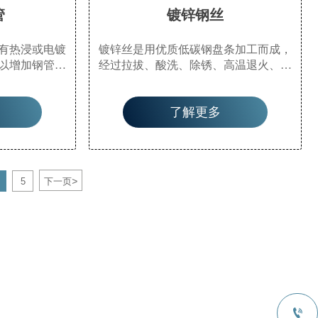
管
镀锌钢丝
有热浸或电镀
镀锌丝是用优质低碳钢盘条加工而成，
以增加钢管的
经过拉拔、酸洗、除锈、高温退火、热
命。镀锌管用
镀锌等工艺，再通过冷却等工艺流程加
气、石油等一
工而成。镀锌丝分为热镀锌丝和冷镀锌
了解更多
还用作石油工
丝（电镀锌丝）。
，特别是在海
工焦化设备中
焦油洗油交换
矿山隧道中支
>
5
下一页
。
