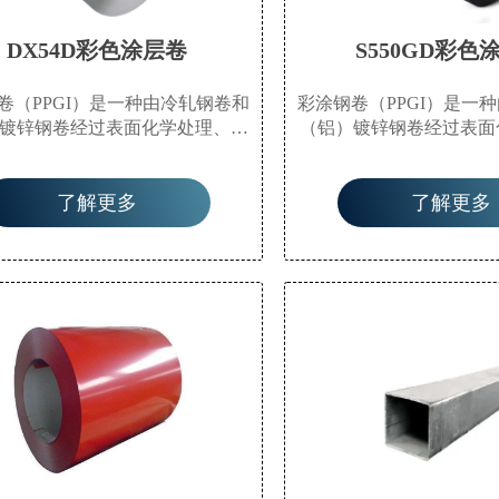
DX54D彩色涂层卷
S550GD彩色
卷（PPGI）是一种由冷轧钢卷和
彩涂钢卷（PPGI）是一
镀锌钢卷经过表面化学处理、涂
（铝）镀锌钢卷经过表面
涂）或复合有机膜（PVC膜等）
覆（辊涂）或复合有机膜
经烘烤固化而成的产品。该产品
后，再经烘烤固化而成的
了解更多
了解更多
厂家在连续生产线上以卷材形式
由生产厂家在连续生产线
因此也称为预涂钢卷。它不仅具
生产，因此也称为预涂钢
的高机械强度和易成型的特性，
有钢材的高机械强度和易
涂层材料的良好装饰性和耐腐蚀
还具有涂层材料的良好装
性。
性。