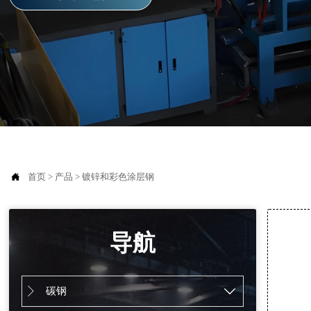

首页
>
产品
>
镀锌和彩色涂层钢
导航
碳钢

