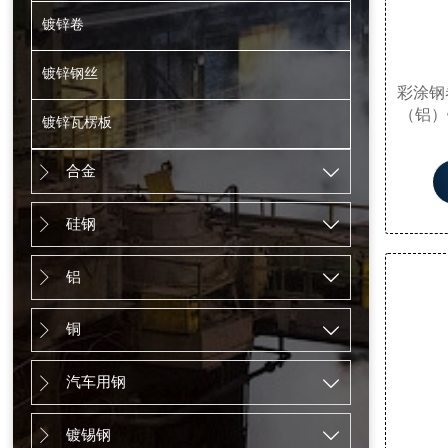
镀锌卷
镀锌钢丝
彩涂钢
（铝）
镀锌瓦楞板
覆（辊
后，再
合金


由生产
生产，
硅钢
有钢材


还具有
铝


铜


汽车用钢


镀锡钢

