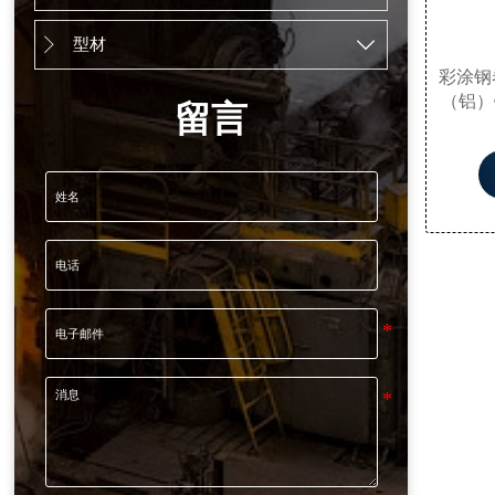
型材


彩涂钢
（铝）
留言
覆（辊
后，再
由生产
生产，
有钢材
还具有