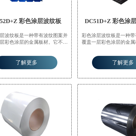
C52D+Z 彩色涂层波纹板
DC51D+Z 彩色
层波纹板是一种带有波纹图案并
彩色涂层波纹板是一种带
层彩色涂层的金属板材。它不仅
覆盖一层彩色涂层的金属
还具有耐腐蚀和耐用的特点。这
美观，还具有耐腐蚀和耐
能材料因其轻质、安装简便以及
种多功能材料因其轻质、
了解更多
了解更多
受恶劣天气条件而常用于屋顶、
能够承受恶劣天气条件而
隔断。其彩色涂层还提供额外保
墙板和隔断。其彩色涂层
护，延长使用寿命。
护，延长使用寿