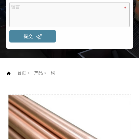

提交

首页
>
产品
>
铜