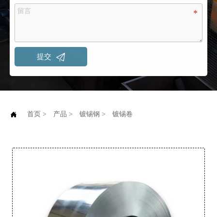

提交

首页
>
产品
>
镀锡钢
>
镀锡卷