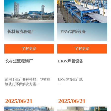
式“加工”管材。两个滚轮安装
大的钢材产品（例如槽钢、角
的需求。
在往复式框架上，其驱动齿轮
钢、钢板桩、造船用钢和其他
与两个固定齿条啮合；这使得
特殊截面产品）的生产，大型
滚轮能够与往复式框架同步来
钢材生产线必不可少。它们可
回旋转。框架由曲轴传动装置
以生产任何截面尺寸的型材产
来回驱动，就像汽车发动机中
品。这种灵活性使我们能够快
的活塞一样。
速响应市场变化和客户需求。
长材短流程钢厂
ERW焊管设备
大型钢材生产线可以生产腹板
我们的冷轧皮尔格轧机也适用
高度高达1200毫米的H型钢产
于无法通过其他工艺（例如冷
品。
了解更多
了解更多
拔）加工或难以加工的材料。
长材短流程钢厂
ERW焊管设备
适用于生产各种棒材、型材和
ERW焊管生产线
钢轨的环保解决方案
适用于直径最大28英寸的ERW
中金公司的短流程钢厂始终保
焊管生产线。
持卓越的运行效率和最低的停
2025/06/21
2025/06/21
机时间。