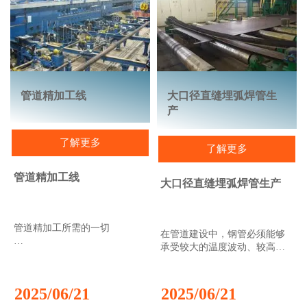
坚固耐用的机械设备设计，结
合集成的工艺自动化系统，以
最低的生产成本实现最高的生
产效率。此外，最新的尖端技
术确保将排放降至最低。
交流和直流电弧炉
化学能技术
管道精加工线
大口径直缝埋弧焊管生
废钢预热系统
产
烟气处理装置
物料输送和装料系统
了解更多
了解更多
管道精加工线
大口径直缝埋弧焊管生产
管道精加工所需的一切
在管道建设中，钢管必须能够
承受较大的温度波动、较高的
管线管必须坚固耐用，能够承
内部或外部压力以及酸性和腐
受极端条件并具有可靠的焊接
蚀性气体。因此，直缝埋弧焊
性能；石油管道和管线必须采
管通常是最经济的解决方案。
2025/06/21
2025/06/21
用标准螺纹。为了确保这些品
这些钢管的直径范围为16英寸
质，Sinoventus 拥有一套完整的