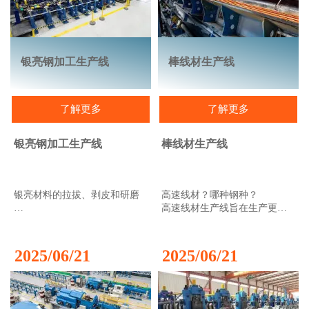
银亮钢加工生产线
棒线材生产线
了解更多
了解更多
银亮钢加工生产线
棒线材生产线
银亮材料的拉拔、剥皮和研磨
高速线材？哪种钢种？
高速线材生产线旨在生产更高
银亮棒材代表着表面光亮、无
精度的高质量产品。它符合所
缺陷、尺寸精度高和生产成本
有钢种的低温轧制工艺
低，这使得它们在许多行业中
（750°C），线材产品规格为
2025/06/21
2025/06/21
具有巨大的价值。例如，在汽
4.5至27毫米，公差范围为±0.05
车行业中，银亮棒材用于转向
至±0.09毫米，椭圆度小于总偏
系统和驱动部件、活塞杆和悬
差的50%（1/8 DIN 59110），
架弹簧。此外，银亮棒材也是
定径机MEERdrive®PLUS的最