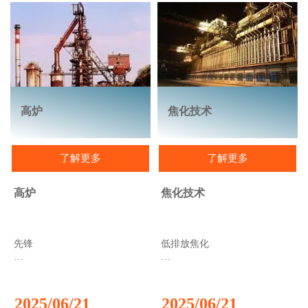
至64英寸，管壁更厚。然而，
生产线和单机设备，用于无缝
大口径钢管在建筑或海上项目
和焊接钢管的精加工。
等其他行业也发挥着重要作
用。
高炉
焦化技术
了解更多
了解更多
高炉
焦化技术
先锋
低排放焦化
中金公司与炼铁领域其他公司
作为行业领导者，中金公司拥
的区别在于，我们在此基础上
有全套低排放焦化技术，提供
还具备其他能力，比如对原材
符合运营效率和环境性能最高
2025/06/21
2025/06/21