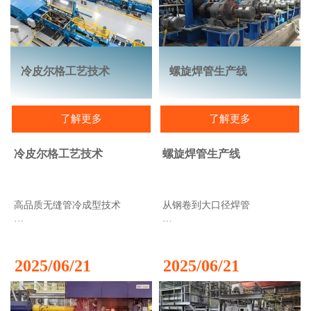
机械设备工程和医疗技术中不
大轧制速度为130米/秒。
可或缺的材料。
冷皮尔格工艺技术
螺旋焊管生产线
了解更多
了解更多
冷皮尔格工艺技术
螺旋焊管生产线
高品质无缝管冷成型技术
从钢卷到大口径焊管
冷皮尔格轧机工艺是一种适用
螺旋焊管是焊管中的佼佼者。
于多种材料的轧制工艺，例如
螺旋焊管制造工艺不仅是最高
不锈钢、低合金钢、锆合金、
效的钢管生产方法之一，而且
2025/06/21
2025/06/21
铜和钛合金；生产通过特殊的
在生产直径和壁厚方面也具有
冷轧工艺完成，这使其在众多
很高的灵活性。正因如此，螺
钢管加工工艺中脱颖而出。该
旋焊管生产才在其他焊管生产
工艺在减小直径和壁厚的同
工艺受限的地方应运而生——