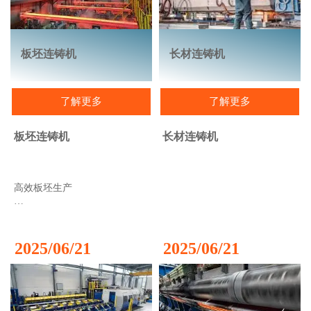
板坯连铸机
长材连铸机
了解更多
了解更多
板坯连铸机
长材连铸机
高效板坯生产
作为连铸领域的先驱，中冶国
际有限公司拥有全球最广泛的
板坯连铸设备系列，能够满足
2025/06/21
2025/06/21
市场和客户的高要求。