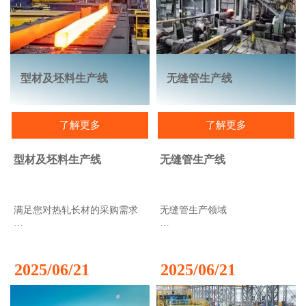
时，实现了最严格的外径和壁
无论是输送管道、水管
厚公差。冷轧管可用于医疗、
（AWWA）还是油气管道
化工、航空、食品和汽车工
（API）。
业，也可用于石油特种管
（OCTG）、纯气体应用、冰箱
SSAW螺旋焊管设备
和热交换器（Inconel®和
型材及坯料生产线
无缝管生产线
Incoloy®）等。
直径在15至100英寸之间的钢管
冷皮尔格轧机
我们的SSAW设备和机械可用于
了解更多
了解更多
生产螺旋焊管，采用传统的一
高品质无缝钢管多步成型技术
步法和两步法（也称为离线
法）。最终产品的抗损伤能力
型材及坯料生产线
无缝管生产线
冷皮尔格轧机是一种轧制工
是LSAW直缝焊管或ERW焊管
艺，在此过程中金属管的直径
的两倍多。
和壁厚会减小。该工艺采用多
个成型步骤来提高管材的圆
满足您对热轧长材的采购需求
无缝管生产领域
度、应力、均匀性和表面粗糙
度。
我们的专家致力于为H型钢、工
无缝管不仅是我们的热情所
管材内部有一个固定的心轴，
业槽角钢、钢轨和部分半成品
在，更是我们业务的基石：我
该心轴沿轧制方向逐渐变细。
坯料的生产提供创新的解决方
们不断改进和升级无缝管生产
2025/06/21
2025/06/21
心轴连接到一根长心轴杆上，
案和可靠的技术支持。
工艺。我们服务于油田、建筑
该杆由心轴卡盘固定并旋转。
和汽车行业，确保我们的技术
两个滚轮以擀面杖擀面团的方
对于H型钢以及其他截面尺寸更
和解决方案能够满足管道市场