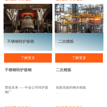
料的知识和理解、工艺技术和
标准的现代化焦化厂的设计和
操作、控制和自动化、上下游
供应。
工艺的各个方面以及环境和排
放控制。
不锈钢转炉炼钢
二次精炼
了解更多
了解更多
不锈钢转炉炼钢
二次精炼
塑造未来——中金公司转炉炼
创新高效的钢水精炼
钢厂
中金公司提供多种钢水二次精
炼设备解决方案。这些先进的
设备能够满足我们对最终产品