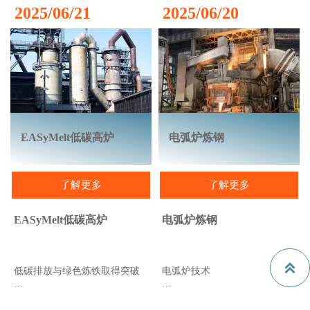
生产高质量、高纯度金属粉末
2025/06/21
2025/06/20
的设备技术，可用于快速成型
制造及其他粉末冶金相关技
术。
Sinometal International公司的
VIGA（真空感应熔炼气体雾
化）设备理念结合了高产量、
最佳颗粒尺寸和形状，以及最
高品质的金属粉末。
EASyMelt低碳高炉
电弧炉炼钢
了解更多
了解更多
EASyMelt低碳高炉
电弧炉炼钢

低碳排放与绿色炼铁取得突破
电弧炉技术
炼钢初级阶段脱碳是行业可持
Sinometal国际有限公司的电弧