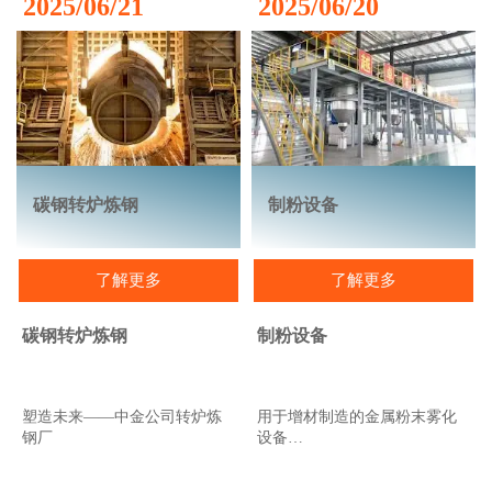
2025/06/21
2025/06/20
质量的高要求。
碳钢转炉炼钢
制粉设备
了解更多
了解更多
碳钢转炉炼钢
制粉设备
塑造未来——中金公司转炉炼
用于增材制造的金属粉末雾化
钢厂
设备
Sinometal International公司拥有