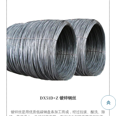
DX51D+Z 镀锌钢丝

镀锌丝是用优质低碳钢盘条加工而成，经过拉拔、酸洗、除