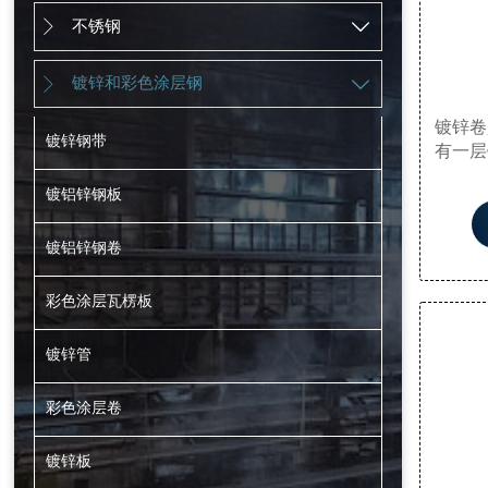
不锈钢


镀锌和彩色涂层钢


镀锌卷
镀锌钢带
有一层
确保了
镀铝锌钢板
用于
用。其
需要坚
镀铝锌钢卷
彩色涂层瓦楞板
镀锌管
彩色涂层卷
镀锌板