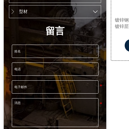
型材


镀锌钢
镀锌层
留言
的耐腐
具有广
油等一
石油工
是在海
设备中
油交换