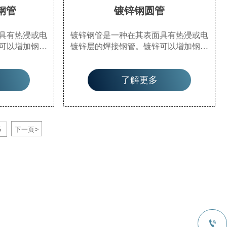
钢管
镀锌钢圆管
具有热浸或电
镀锌钢管是一种在其表面具有热浸或电
可以增加钢管
镀锌层的焊接钢管。镀锌可以增加钢管
寿命。镀锌管
的耐腐蚀性并延长其使用寿命。镀锌管
作水、气体和
具有广泛的应用。除了用作水、气体和
了解更多
管外，还用作
油等一般低压流体的管道管外，还用作
油管道，特别
石油工业中的油井管和输油管道，特别
用作化工焦化
是在海洋油田中。它们还用作化工焦化
器和煤焦油洗
设备中的油加热器、冷凝器和煤焦油洗
头桩和矿山隧
油交换器的管道，以及码头桩和矿山隧
>
5
下一页
道。
道支撑结构的管道。
