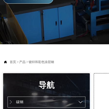

首页
>
产品
>
镀锌和彩色涂层钢
导航
碳钢

