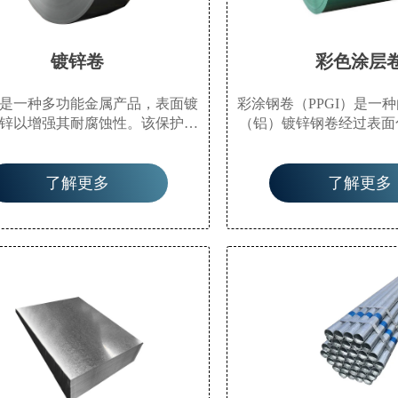
镀锌卷
彩色涂层
是一种多功能金属产品，表面镀
彩涂钢卷（PPGI）是一
锌以增强其耐腐蚀性。该保护层
（铝）镀锌钢卷经过表面
耐用性和长久使用寿命，使其适
覆（辊涂）或复合有机膜
屋顶、墙板和工业用途等多种应
后，再经烘烤固化而成的
了解更多
了解更多
成本效益和可靠性使镀锌卷成为
由生产厂家在连续生产线
固耐候材料的项目的热门选择。
生产，因此也称为预涂钢
有钢材的高机械强度和易
还具有涂层材料的良好装
性。