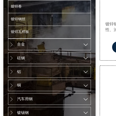
镀锌卷
镀锌钢丝
镀锌
性、
镀锌瓦楞板
性。随
用于许
合金


命长，
腐处理
硅钢
塔、铁


件、
铝


铜


汽车用钢


镀锡钢

