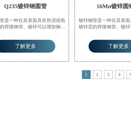
Q235镀锌钢圆管
16Mn镀锌圆
管是一种在其表面具有热浸或电
镀锌钢管是一种在其表面
的焊接钢管。镀锌可以增加钢管
镀锌层的焊接钢管。镀锌
蚀性并延长其使用寿命。镀锌管
的耐腐蚀性并延长其使用
泛的应用。除了用作水、气体和
具有广泛的应用。除了用
了解更多
了解更多
般低压流体的管道管外，还用作
油等一般低压流体的管道
业中的油井管和输油管道，特别
石油工业中的油井管和输
洋油田中。它们还用作化工焦化
是在海洋油田中。它们还
的油加热器、冷凝器和煤焦油洗
设备中的油加热器、冷凝
器的管道，以及码头桩和矿山隧
油交换器的管道，以及码
1
2
3
4
道支撑结构的管道。
道支撑结构的管