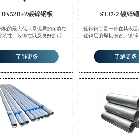
DX52D+Z镀锌钢板
ST37-2 镀锌
钢板的最大优点是优异的耐腐蚀
镀锌钢管是一种在其表面
涂装性、装饰性以及良好的成形
镀锌层的焊接钢管。镀锌
着工业的发展，热镀锌产品已应
的耐腐蚀性并延长其使用
多领域。热镀锌的优点是防腐寿
具有广泛的应用。除了用
了解更多
了解更多
适应环境广泛，一直是流行的防
油等一般低压流体的管道
方法。广泛应用于电力塔、通信
石油工业中的油井管和输
路、公路防护、路灯杆、船舶部
是在海洋油田中。它们还
建筑钢结构部件、变电站辅助设
设备中的油加热器、冷凝
施、轻工业等领域。
油交换器的管道，以及码
道支撑结构的管