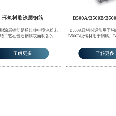
环氧树脂涂层钢筋
B500A/B500B/B5
脂涂层钢筋是通过静电喷涂粉末
B500A级钢材通常用于
结工艺在普通钢筋表面制备的环
B500B级钢材用于钢筋。B
保护涂层。该涂层具有优异的耐
被要求使用，结构工程师
腐蚀性能，不与酸碱发生反应。
是否可以使用B500B级钢材
了解更多
了解更多
因为B500C通常具有显