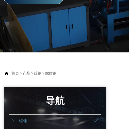

首页
>
产品
>
碳钢
>
螺纹钢
导航
碳钢

