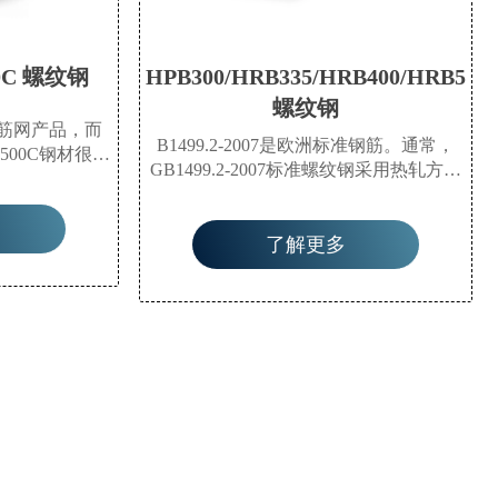
00C 螺纹钢
HPB300/HRB335/HRB400/HRB500
螺纹钢
钢筋网产品，而
B1499.2-2007是欧洲标准钢筋。通常，
500C钢材很少
GB1499.2-2007标准螺纹钢采用热轧方法
总是值得检查
制成，这意味着这些是最常见的螺纹钢
代替B500C，
类型。它们的直径从6毫米到50毫米不
著的成本开销。
了解更多
等，长度常见为9米和12米。