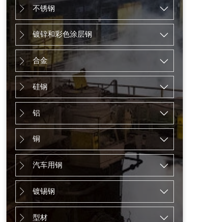
不锈钢


镀锌和彩色涂层钢


合金


硅钢


铝


铜


汽车用钢


镀锡钢


型材

