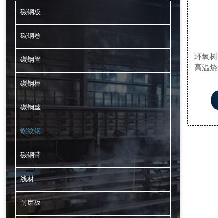
碳钢板
碳钢卷
环氧树
碳钢管
高温烧
氧树脂
碳钢棒
化学
碳钢丝
螺纹钢
碳钢带
线材
耐磨板