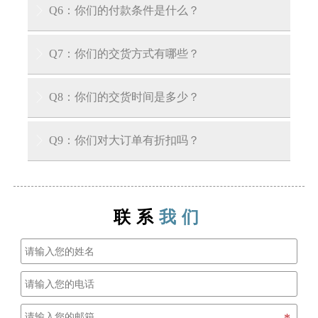
答：我们接受第三方检验：SGS、V-trust、TUV、
Q6：你们的付款条件是什么？

DNV等第三方检验。
答：我们接受30%电汇预付款和70%交货前余款。
Q7：你们的交货方式有哪些？

在您支付余款前，我们会向您展示产品和包装的
照片。
答：EXW、FOB、CIF、CFR、DDU等。
Q8：你们的交货时间是多少？

A: 对于库存产品，我们可以在收到您的预付款后
Q9：你们对大订单有折扣吗？

3-7天内将货物运至装货港口。对于生产周期，通
常在收到定金后需要大约15到30天。
A: 我们公司有能力供应大型项目，并且对大订单
也有非常好的优惠政策。
联系
我们