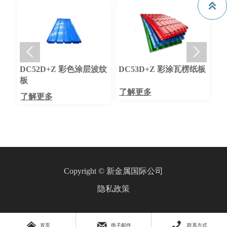



DC52D+Z 彩色涂层波纹
DC53D+Z 彩涂瓦楞纸板
S550
板
楞板
了解更多
了解更多
了解更
Copyright © 新金属国际公司
隐私政策



首页
电子邮件
联系方式