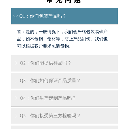
Q1：你们包装产品吗？

答：是的，一般情况下，我们会严格包装易碎产
品，如不锈钢、铝材等，防止产品刮伤。我们也
可以根据客户要求包装货物。
Q2：你们能提供样品吗？

答：是的，我们可以提供免费样品，但客户需承
Q3：你们如何保证产品质量？

担运输费用。
答：我们的工厂拥有专业认证，每件产品均按国
Q4：你们生产定制产品吗？

内外QA/QC标准逐件检验。我们也可向客户出示
产品质量证书。
答：是的，我们拥有多年产品定制经验，可根据
Q5：你们接受第三方检验吗？

您的具体要求为您量身定制产品。