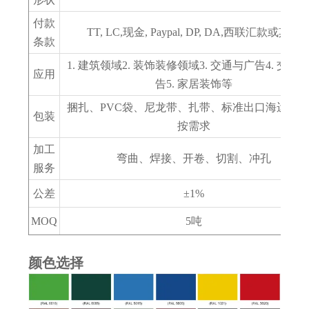
付款
TT, LC,现金, Paypal, DP, DA,西联汇款或其他
条款
1. 建筑领域2. 装饰装修领域3. 交通与广告4. 交通
应用
告5. 家居装饰等
捆扎、PVC袋、尼龙带、扎带、标准出口海运包
包装
按需求
加工
弯曲、焊接、开卷、切割、冲孔
服务
公差
±1%
MOQ
5吨
颜色选择