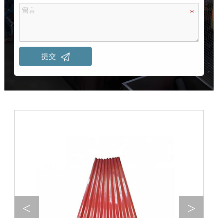

提交
<
>