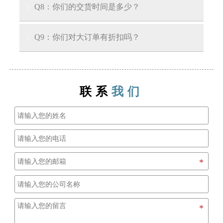
答：EXW、FOB、CIF、CFR、DDU等。
Q8：你们的交货时间是多少？

A: 对于库存产品，我们可以在收到您的预付款后
Q9：你们对大订单有折扣吗？

3-7天内将货物运至装货港口。对于生产周期，通
常在收到定金后需要大约15到30天。
A: 我们公司有能力供应大型项目，并且对大订单
也有非常好的优惠政策。
联系
我们