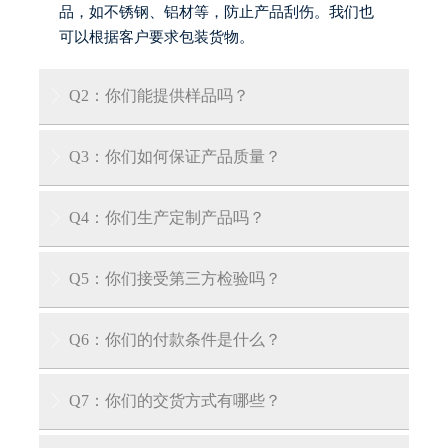
品，如不锈钢、铝材等，防止产品刮伤。我们也
可以根据客户要求包装货物。
Q2：你们能提供样品吗？

答：是的，我们可以提供免费样品，但客户需承
Q3：你们如何保证产品质量？

担运输费用。
答：我们的工厂拥有专业认证，每件产品均按国
Q4：你们生产定制产品吗？

内外QA/QC标准逐件检验。我们也可向客户出示
产品质量证书。
答：是的，我们拥有多年产品定制经验，可根据
Q5：你们接受第三方检验吗？

您的具体要求为您量身定制产品。
答：我们接受第三方检验：SGS、V-trust、TUV、
Q6：你们的付款条件是什么？

DNV等第三方检验。
答：我们接受30%电汇预付款和70%交货前余款。
Q7：你们的交货方式有哪些？

在您支付余款前，我们会向您展示产品和包装的
照片。