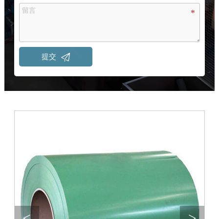

提交
<
>