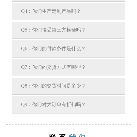
答：我们的工厂拥有专业认证，每件产品均按国
Q4：你们生产定制产品吗？

内外QA/QC标准逐件检验。我们也可向客户出示
产品质量证书。
答：是的，我们拥有多年产品定制经验，可根据
Q5：你们接受第三方检验吗？

您的具体要求为您量身定制产品。
答：我们接受第三方检验：SGS、V-trust、TUV、
Q6：你们的付款条件是什么？

DNV等第三方检验。
答：我们接受30%电汇预付款和70%交货前余款。
Q7：你们的交货方式有哪些？

在您支付余款前，我们会向您展示产品和包装的
照片。
答：EXW、FOB、CIF、CFR、DDU等。
Q8：你们的交货时间是多少？

A: 对于库存产品，我们可以在收到您的预付款后
Q9：你们对大订单有折扣吗？

3-7天内将货物运至装货港口。对于生产周期，通
常在收到定金后需要大约15到30天。
A: 我们公司有能力供应大型项目，并且对大订单
也有非常好的优惠政策。