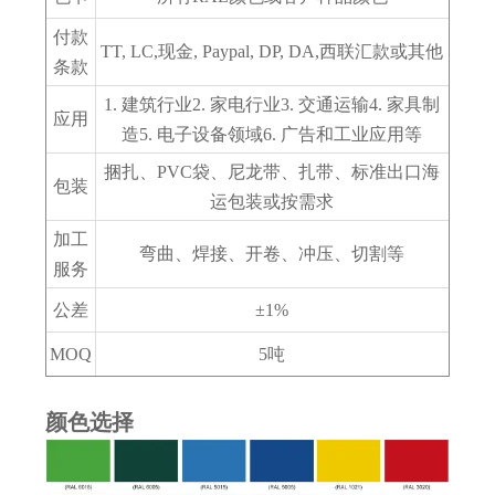
付款
TT, LC,现金, Paypal, DP, DA,西联汇款或其他
条款
1. 建筑行业2. 家电行业3. 交通运输4. 家具制
应用
造5. 电子设备领域6. 广告和工业应用等
捆扎、PVC袋、尼龙带、扎带、标准出口海
包装
运包装或按需求
加工
弯曲、焊接、开卷、冲压、切割等
服务
公差
±1%
MOQ
5吨
颜色选择