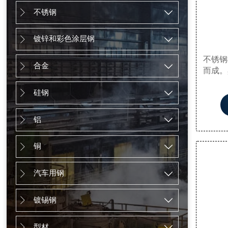
不锈钢


镀锌和彩色涂层钢


不锈钢
合金


而成。
耐高温
硅钢
不锈钢


地区高
铝


铜


汽车用钢


镀锡钢


型材

