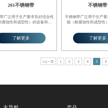
201不锈钢带
不锈钢带
带广泛用于生产要求良好综合性
不锈钢带广泛用于生产要
耐腐蚀性和成型性）的设备和零
能（耐腐蚀性和成型性
如食品生产设备、餐具、化工设
件，如食品生产设备、
能、外部材料、建筑材料、汽车
备、核能、外部材料、建
了解更多
了解更多
半液体罐槽）、医疗器械、纤维
零件（半液体罐槽）、医
工业和船舶零件等。
工业和船舶零件
<
上一页
1
2
3
4
5
6
主导航
产品