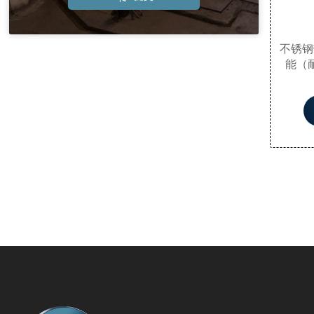
不锈钢
能（
件，
备、核
零件（