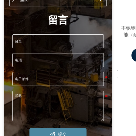
留言
不锈钢
能（
件，
备、核
零件（

提交