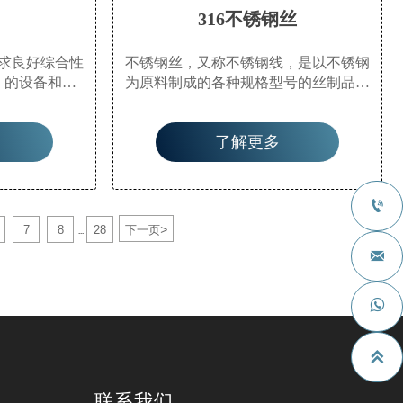
316不锈钢丝
求良好综合性
不锈钢丝，又称不锈钢线，是以不锈钢
）的设备和零
为原料制成的各种规格型号的丝制品。
餐具、化工设
它起源于美国、荷兰和日本，通常具有
筑材料、汽车
圆形或扁平的横截面。常见且具有良好
了解更多
疗器械、纤维
耐腐蚀性和高性价比的不锈钢丝是304和
等。
316不锈钢丝。

>
7
8
28
下一页
...



联系我们