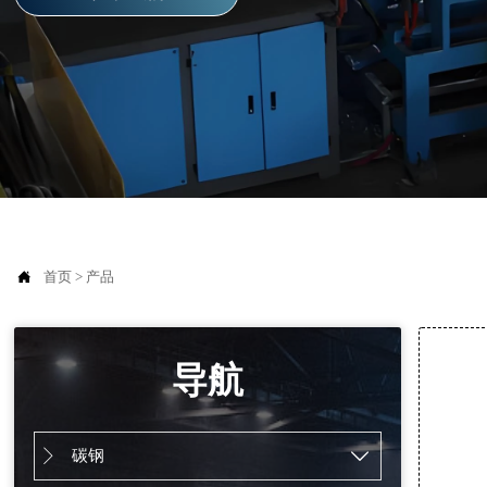

首页
>
产品
导航
碳钢

