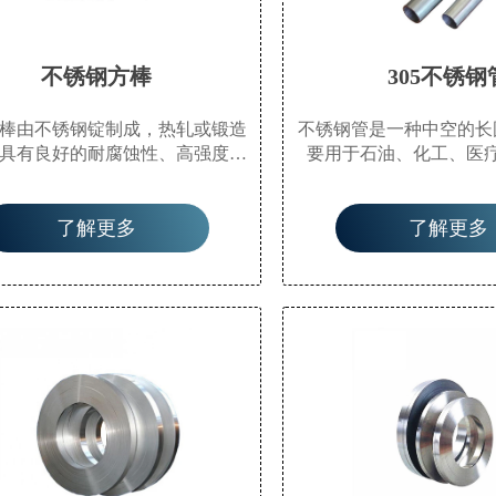
不锈钢方棒
305不锈钢
棒由不锈钢锭制成，热轧或锻造
不锈钢管是一种中空的长
具有良好的耐腐蚀性、高强度、
要用于石油、化工、医
高压、抗辐射、耐低温等性能。
工、机械仪表等工业输送
棒的应用越来越广泛，例如寒冷
结构部件。此外，弯曲
了解更多
了解更多
层建筑的基础、高速公路旁的隔
同，重量轻，因此也广泛
离网、家用必需品等。
零件和工程结构。也常
等。