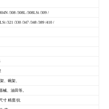
304N /308 /308L /308LSi /309 /
 /321 /330 /347 /348 /389 /410 /
S
求
衣架、碗架、
 器械、油田等。
尺寸 精度/抗