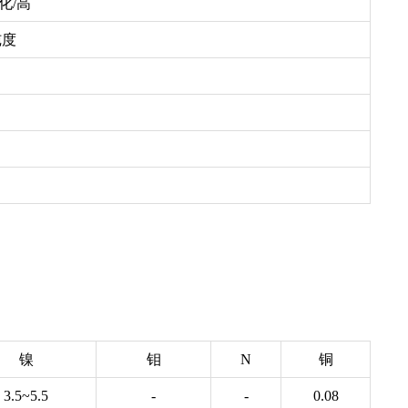
化/高
纯度
镍
钼
N
铜
3.5~5.5
-
-
0.08