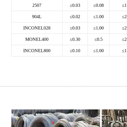
2507
≤0.03
≤0.08
≤1
904L
≤0.02
≤1.00
≤2
INCONEL028
≤0.03
≤1.00
≤2
MONEL400
≤0.30
≤0.5
≤2
INCONEL800
≤0.10
≤1.00
≤1