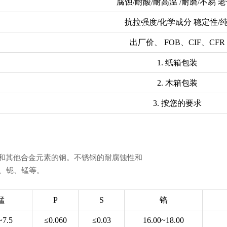
腐蚀/耐酸/耐高温 /耐磨/不易 老
抗拉强度/化学成分 稳定性/
出厂价、 FOB、CIF、CFR
1. 纸箱包装
2. 木箱包装
3. 按您的要求
%碳和其他合金元素的钢。不锈钢的耐腐蚀性和
、铌、锰等。
锰
P
S
铬
~7.5
≤0.060
≤0.03
16.00~18.00