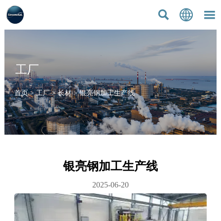



工厂
首页
>
工厂
>
长材
>
银亮钢加工生产线
银亮钢加工生产线
2025-06-20