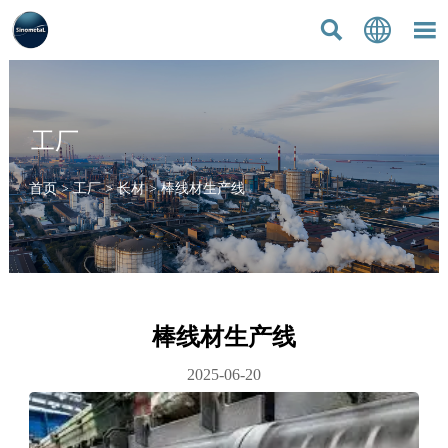



工厂
首页
>
工厂
>
长材
>
棒线材生产线
棒线材生产线
2025-06-20