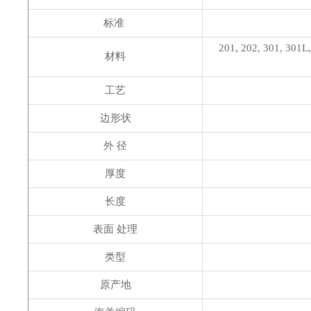
标准
201, 202, 301, 301L,
材料
工艺
边形状
外 径
厚度
长度
表面 处理
类型
原产地