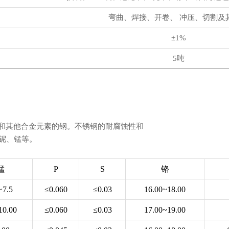
弯曲、焊接、开卷、 冲压、切割及
±1%
5吨
%碳和其他合金元素的钢。不锈钢的耐腐蚀性和
铌、锰等。
锰
P
S
铬
~7.5
≤0.060
≤0.03
16.00~18.00
10.00
≤0.060
≤0.03
17.00~19.00