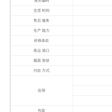
海关编码
交货 时间
售后 服务
生产 能力
价格条款
装运 港口
截面 形状
付款 方式
应用
包装