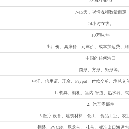
7304319000
7-15天，视情况和数量而定
24小时在线。
10万吨/年
出厂价、离岸价、到岸价、成本加运费、到
中国的任何港口
圆形、方形、矩形等。
电汇、信用证、现金、Paypal、付款交单、承兑
1. 餐具、橱柜、室内 管道、热水器、
2. 汽车零部件
3.医疗 设备、建筑材料、化工、食品工业、农
捆装、PVC袋、尼龙带、 扎带、标准出口海运