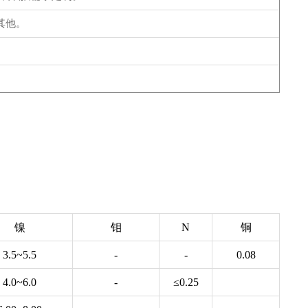
其他。
镍
钼
N
铜
3.5~5.5
-
-
0.08
4.0~6.0
-
≤0.25