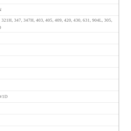
N
, 321H, 347, 347H, 403, 405, 409, 420, 430, 631, 904L, 305,
0
D/1D