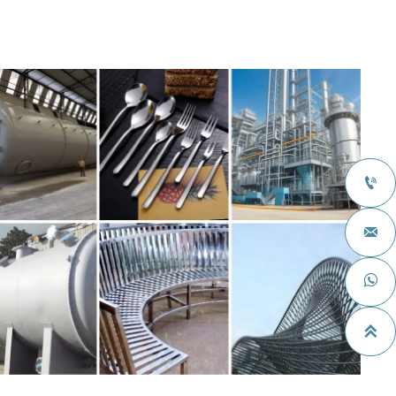



