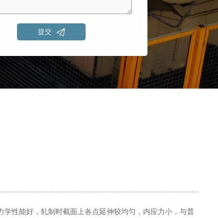

提交
力学性能好，轧制时截面上各点延伸较均匀，内应力小，与普