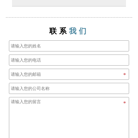
3-7天内将货物运至装货港口。对于生产周期，通
常在收到定金后需要大约15到30天。
A: 我们公司有能力供应大型项目，并且对大订单
也有非常好的优惠政策。
联系
我们