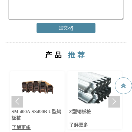

提交
产品
推荐



SM 400A SS490B U型钢
Z型钢板桩
A3
板桩
了解更多
了
了解更多