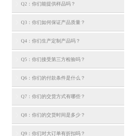
Q2：你们能提供样品吗？

答：是的，我们可以提供免费样品，但客户需承
Q3：你们如何保证产品质量？

担运输费用。
答：我们的工厂拥有专业认证，每件产品均按国
Q4：你们生产定制产品吗？

内外QA/QC标准逐件检验。我们也可向客户出示
产品质量证书。
答：是的，我们拥有多年产品定制经验，可根据
Q5：你们接受第三方检验吗？

您的具体要求为您量身定制产品。
答：我们接受第三方检验：SGS、V-trust、TUV、
Q6：你们的付款条件是什么？

DNV等第三方检验。
答：我们接受30%电汇预付款和70%交货前余款。
Q7：你们的交货方式有哪些？

在您支付余款前，我们会向您展示产品和包装的
照片。
答：EXW、FOB、CIF、CFR、DDU等。
Q8：你们的交货时间是多少？

A: 对于库存产品，我们可以在收到您的预付款后
Q9：你们对大订单有折扣吗？
