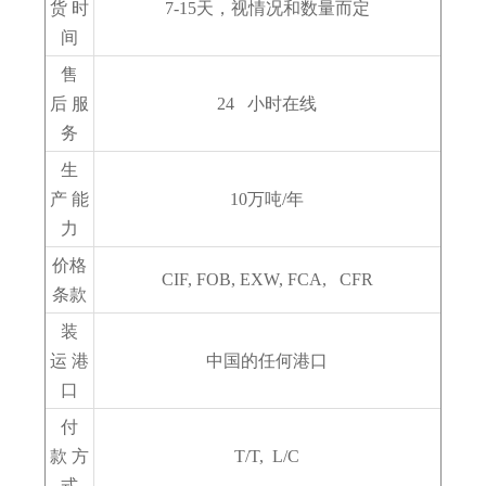
货 时
7-15天，视情况和数量而定
间
售
后 服
24 小时在线
务
生
产 能
10万吨/年
力
价格
CIF, FOB, EXW, FCA, CFR
条款
装
运 港
中国的任何港口
口
付
款 方
T/T, L/C
式