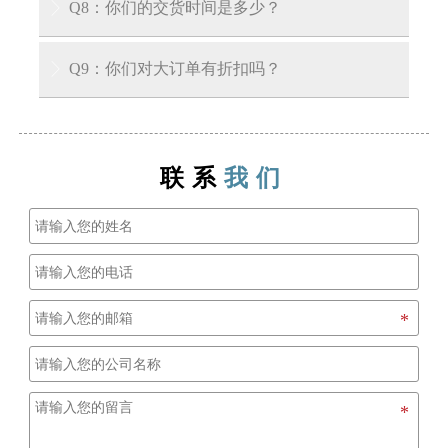
答：EXW、FOB、CIF、CFR、DDU等。
Q8：你们的交货时间是多少？

A: 对于库存产品，我们可以在收到您的预付款后
Q9：你们对大订单有折扣吗？

3-7天内将货物运至装货港口。对于生产周期，通
常在收到定金后需要大约15到30天。
A: 我们公司有能力供应大型项目，并且对大订单
也有非常好的优惠政策。
联系
我们