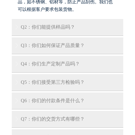
品，如不锈钢、铝材等，防止产品刮伤。我们也
可以根据客户要求包装货物。
Q2：你们能提供样品吗？

答：是的，我们可以提供免费样品，但客户需承
Q3：你们如何保证产品质量？

担运输费用。
答：我们的工厂拥有专业认证，每件产品均按国
Q4：你们生产定制产品吗？

内外QA/QC标准逐件检验。我们也可向客户出示
产品质量证书。
答：是的，我们拥有多年产品定制经验，可根据
Q5：你们接受第三方检验吗？

您的具体要求为您量身定制产品。
答：我们接受第三方检验：SGS、V-trust、TUV、
Q6：你们的付款条件是什么？

DNV等第三方检验。
答：我们接受30%电汇预付款和70%交货前余款。
Q7：你们的交货方式有哪些？

在您支付余款前，我们会向您展示产品和包装的
照片。