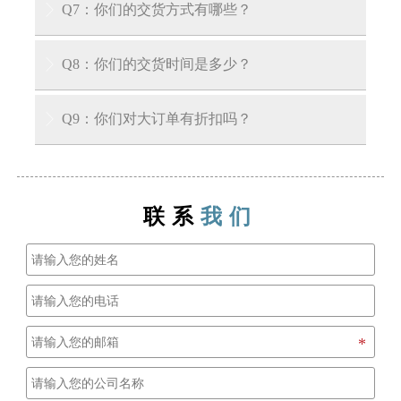
答：我们接受30%电汇预付款和70%交货前余款。
Q7：你们的交货方式有哪些？

在您支付余款前，我们会向您展示产品和包装的
照片。
答：EXW、FOB、CIF、CFR、DDU等。
Q8：你们的交货时间是多少？

A: 对于库存产品，我们可以在收到您的预付款后
Q9：你们对大订单有折扣吗？

3-7天内将货物运至装货港口。对于生产周期，通
常在收到定金后需要大约15到30天。
A: 我们公司有能力供应大型项目，并且对大订单
也有非常好的优惠政策。
联系
我们