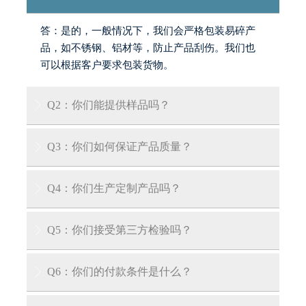
答：是的，一般情况下，我们会严格包装易碎产
品，如不锈钢、铝材等，防止产品刮伤。我们也
可以根据客户要求包装货物。
Q2：你们能提供样品吗？

答：是的，我们可以提供免费样品，但客户需承
Q3：你们如何保证产品质量？

担运输费用。
答：我们的工厂拥有专业认证，每件产品均按国
Q4：你们生产定制产品吗？

内外QA/QC标准逐件检验。我们也可向客户出示
产品质量证书。
答：是的，我们拥有多年产品定制经验，可根据
Q5：你们接受第三方检验吗？

您的具体要求为您量身定制产品。
答：我们接受第三方检验：SGS、V-trust、TUV、
Q6：你们的付款条件是什么？

DNV等第三方检验。