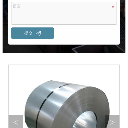

提交
<
>