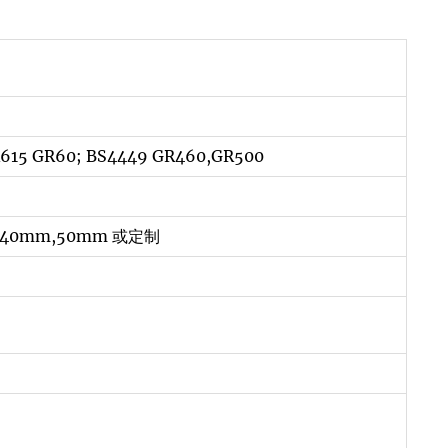
 A615 GR60; BS4449 GR460,GR500
,40mm,50mm 或定制