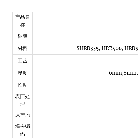
产品名
称
标准
材料
SHRB335, HRB400, HRB50
工艺
厚度
6mm,8mm,
长度
表面处
理
原产地
海关编
码