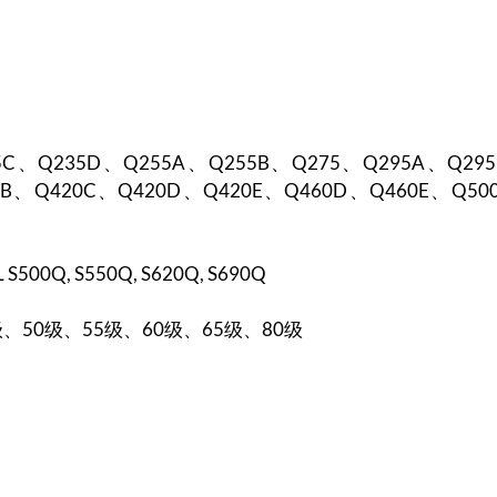
C、Q235D、Q255A、Q255B、Q275、Q295A、Q295
0B、Q420C、Q420D、Q420E、Q460D、Q460E、Q50
NL S500Q, S550Q, S620Q, S690Q
级、50级、55级、60级、65级、80级