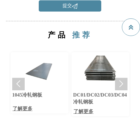

提交

产品
推荐


1045冷轧钢板
DC01/DC02/DC03/DC04
碳
冷轧钢板
了解更多
了
了解更多