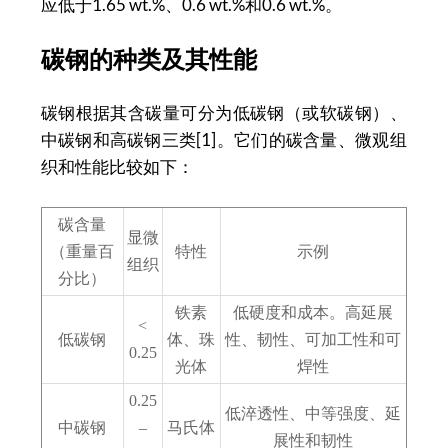
应低于1.65 wt.%、0.6 wt.%和0.6 wt.%。
碳钢的种类及其性能
碳钢根据其含碳量可分为低碳钢（或软碳钢）、
中碳钢和高碳钢三类[1]。它们的碳含量、微观组
织和性能比较如下：
碳含量
显微
（重量百
特性
示例
组织
分比）
铁素
低硬度和成本。高延展
<
低碳钢
体、珠
性、韧性、可加工性和可
0.25
光体
焊性
0.25
低淬透性、中等强度、延
中碳钢
–
马氏体
展性和韧性