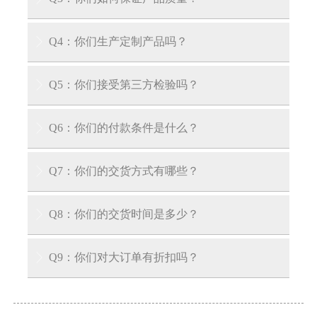
担运输费用。
答：我们的工厂拥有专业认证，每件产品均按国
Q4：你们生产定制产品吗？

内外QA/QC标准逐件检验。我们也可向客户出示
产品质量证书。
答：是的，我们拥有多年产品定制经验，可根据
Q5：你们接受第三方检验吗？

您的具体要求为您量身定制产品。
答：我们接受第三方检验：SGS、V-trust、TUV、
Q6：你们的付款条件是什么？

DNV等第三方检验。
答：我们接受30%电汇预付款和70%交货前余款。
Q7：你们的交货方式有哪些？

在您支付余款前，我们会向您展示产品和包装的
照片。
答：EXW、FOB、CIF、CFR、DDU等。
Q8：你们的交货时间是多少？

A: 对于库存产品，我们可以在收到您的预付款后
Q9：你们对大订单有折扣吗？

3-7天内将货物运至装货港口。对于生产周期，通
常在收到定金后需要大约15到30天。
A: 我们公司有能力供应大型项目，并且对大订单
也有非常好的优惠政策。