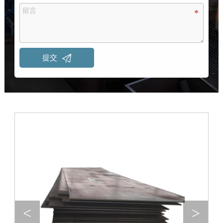

提交
<
>