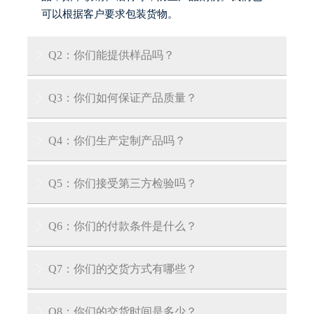
可以根据客户要求包装货物。
Q2：你们能提供样品吗？

答：是的，我们可以提供免费样品，但客户需承
Q3：你们如何保证产品质量？

担运输费用。
答：我们的工厂拥有专业认证，每件产品均按国
Q4：你们生产定制产品吗？

内外QA/QC标准逐件检验。我们也可向客户出示
产品质量证书。
答：是的，我们拥有多年产品定制经验，可根据
Q5：你们接受第三方检验吗？

您的具体要求为您量身定制产品。
答：我们接受第三方检验：SGS、V-trust、TUV、
Q6：你们的付款条件是什么？

DNV等第三方检验。
答：我们接受30%电汇预付款和70%交货前余款。
Q7：你们的交货方式有哪些？

在您支付余款前，我们会向您展示产品和包装的
照片。
答：EXW、FOB、CIF、CFR、DDU等。
Q8：你们的交货时间是多少？
