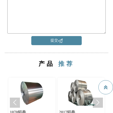

提交
产品
推荐



1070铝卷
2017铝卷
5