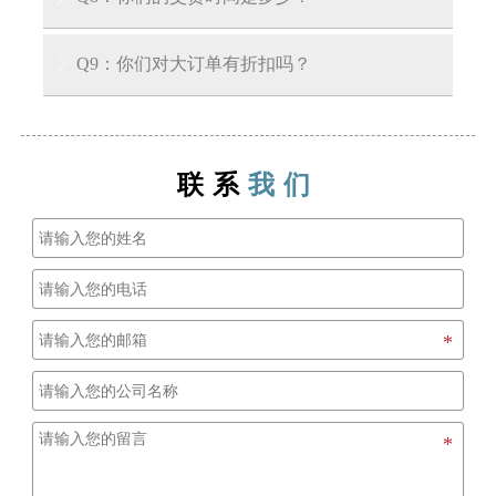
A: 对于库存产品，我们可以在收到您的预付款后
Q9：你们对大订单有折扣吗？

3-7天内将货物运至装货港口。对于生产周期，通
常在收到定金后需要大约15到30天。
A: 我们公司有能力供应大型项目，并且对大订单
也有非常好的优惠政策。
联系
我们