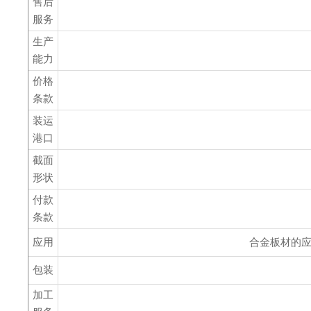
售后
服务
生产
能力
价格
条款
装运
港口
截面
形状
付款
条款
应用
合金板材的应
包装
加工