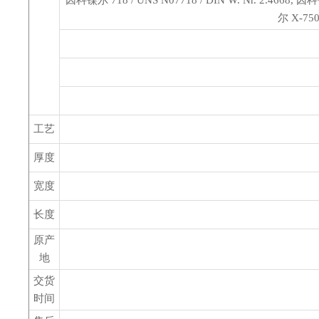
因科镍尔 718 / UNS N07718 / DIN W. Nr. 2.4668, 因科
尔 X-750
工艺
厚度
宽度
长度
原产
地
交货
时间