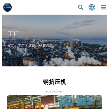



工厂
首页
>
工厂
>
挤压
>
钢挤压机
钢挤压机
2025-06-20